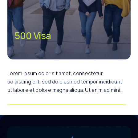
500 Visa
Lorem ipsum dolor sit amet, consectetur
adipiscing elit, sed do eiusmod tempor incididunt
ut labore et dolore magna aliqua. Ut enim ad minim
veniam, quis nostrud exercitation ullamco laboris
nisi ut aliquip ex ea commodo consequat. Duis
aute irure dolor in reprehenderit in voluptate velit
esse cillum dolore eu fugiat nulla pariatur.
Excepteur sint occaecat cupidatat non proident,