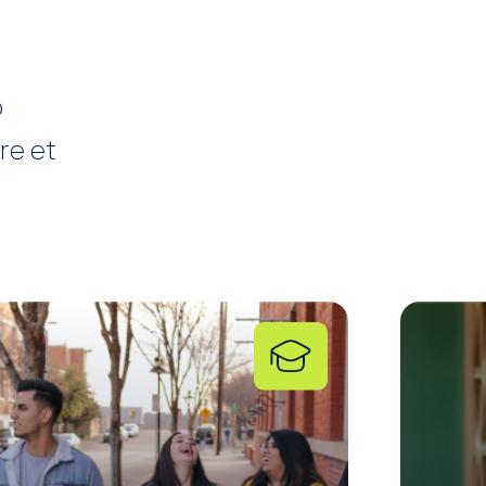
o
re et