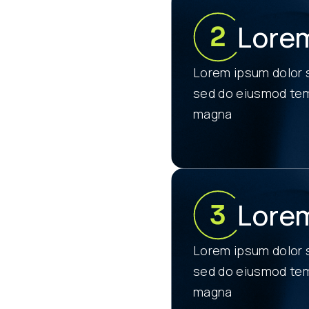
Lore
Lorem ipsum dolor s
sed do eiusmod temp
magna
Lore
Lorem ipsum dolor s
sed do eiusmod temp
magna