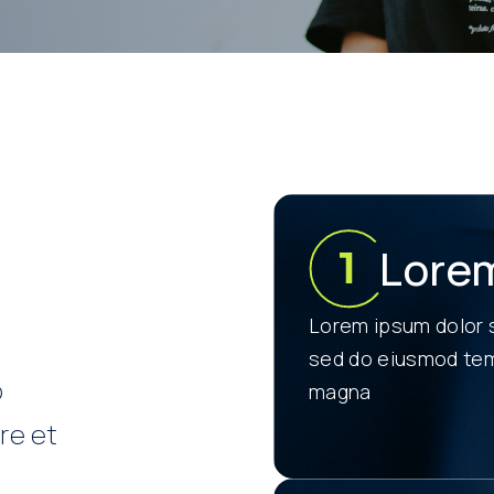
Lore
Lorem ipsum dolor s
sed do eiusmod temp
o
magna
re et