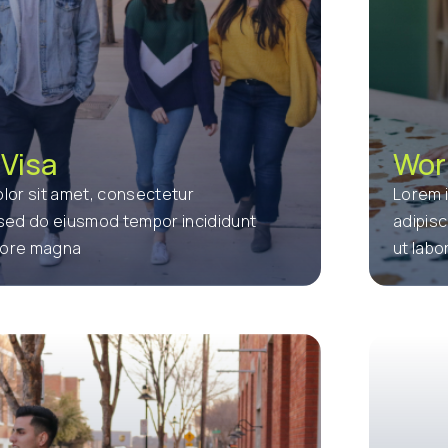
Visa
Wor
lor sit amet, consectetur
Lorem 
, sed do eiusmod tempor incididunt
adipisc
olore magna
ut lab