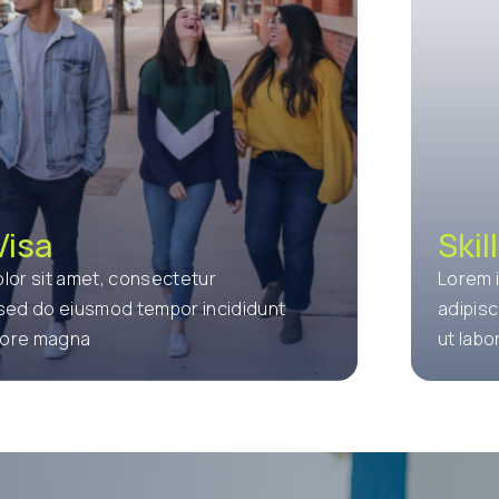
Visa
Skil
lor sit amet, consectetur
Lorem 
, sed do eiusmod tempor incididunt
adipisc
olore magna
ut lab