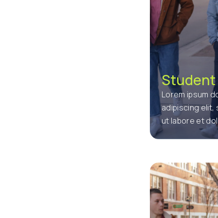
Student 
Lorem ipsum do
adipiscing elit
ut labore et d