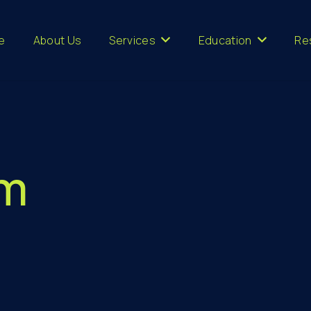
e
About Us
Services
Education
Re
um