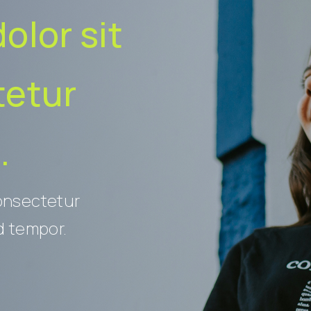
olor sit
tetur
.
consectetur
d tempor.