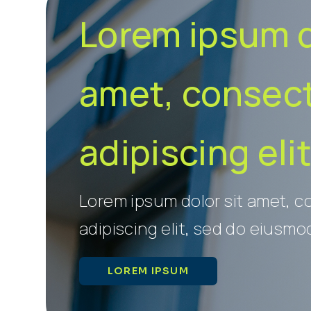
Lorem ipsum d
amet, consec
adipiscing elit
Lorem ipsum dolor sit amet, 
adipiscing elit, sed do eiusmo
LOREM IPSUM