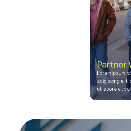
Partner 
Lorem ipsum do
adipiscing elit
ut labore et d