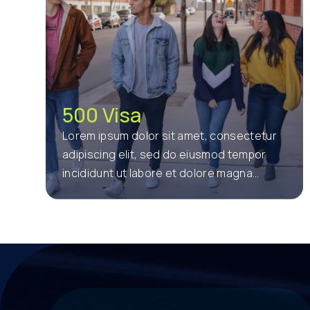
500 Visa
Lorem ipsum dolor sit amet, consectetur
adipiscing elit, sed do eiusmod tempor
incididunt ut labore et dolore magna
aliqua. Ut enim ad minim veniam, quis
nostrud exercitation ullamco laboris nisi ut
aliquip ex ea commodo consequat. Duis
aute irure dolor in reprehenderit in
voluptate velit esse cillum dolore eu fugiat
nulla pariatur. Excepteur sint occaecat
cupidatat non proident, sunt in culpa qui