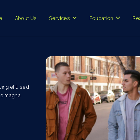
e
About Us
Services
Education
Re
ing elit, sed
ore magna